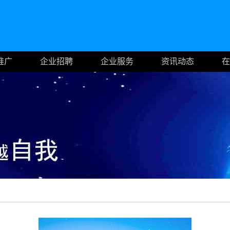
推广
企业招聘
企业服务
资讯动态
在