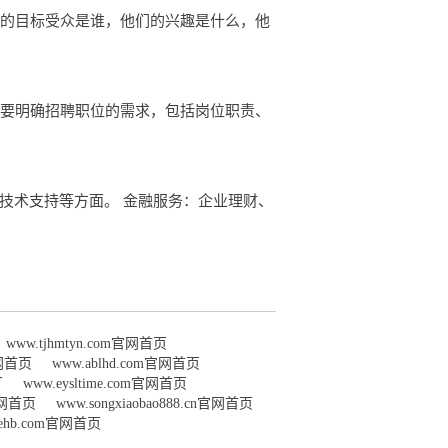
你的目标受众是谁，他们的兴趣是什么，他
，要明确招聘职位的需求，包括岗位职责、
技术支持等方面。 金融服务：企业理财、
www.tjhmtyn.com官网首页
官网首页
www.ablhd.com官网首页
厂
www.eysltime.com官网首页
m官网首页
www.songxiaobao888.cn官网首页
hehb.com官网首页